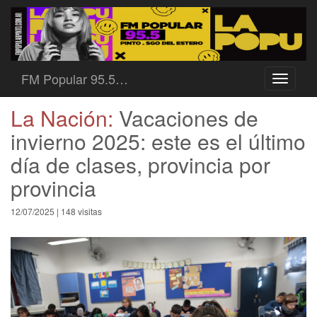
FM Popular 95.5…
Toggle
navigati
La Nación:
Vacaciones de
invierno 2025: este es el último
día de clases, provincia por
provincia
12/07/2025 | 148 visitas