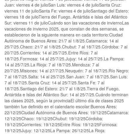
Juan: viernes 4 de julioSan Luis: viernes 4 de julioSanta Cruz:
viernes 11 de julioSanta Fe: viernes 4 de julioSantiago del Estero:
viernes 18 de julioTierra del Fuego, Antártida e Islas del Atlántico
Sur: viernes 11 de julioCuándo son las vacaciones de inviernoLas
vacaciones de invierno 2025, que constan de dos semanas, se
establecieron de la siguiente manera en cada territorio:Ciudad
Autónoma de Buenos Aires: 21/7 al 1/8/25.Catamarca: 14 al
25/7/25.Chaco: 21/7 al 1/8/25.Chubut: 7 al 18/7/25.Córdoba: 7 al
20/7/25.Corrientes: 14 al 25/7/25.Entre Ríos: 7 al
18/7/25.Formosa: 14 al 25/7/25.Jujuy: 14 al 25/7/25.La Pampa:
14 al 25/7/25.La Rioja: 7 al 18/7/25.Mendoza: 7 al
20/7/25.Misiones: 14 al 27/7/25.Neuquén: 7 al 18/7/25.Río Negro:
7 al 18/7/25.Salta: 14 al 25/7/25.San Juan: 7 al 18/7/25.San Luis:
7 al 18/7/25.Santa Cruz: 14 al 25/7/25.Santa Fe: 7 al
18/7/25.Santiago del Estero: 21/7 al 1/8/25.Tierra del Fuego,
Antártida e Islas del Atlántico Sur: 14 al 25/7/25.Cuándo terminan
las clases 2025, según la provinciaEl último día de clases 2025
también fue definido en el calendario escolar:Buenos Aires:
22/12/25Ciudad Autónoma de Buenos Aires: 19/12/25Catamarca:
12/12/25Chaco: 19/12/25Chubut: 19/12/25Córdoba:
19/12/25Corrientes: 19/12/25Entre Ríos: 19/12/25Formosa:
19/12/25Jujuy: 12/12/25La Pampa: 26/12/25La Rioja: