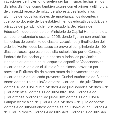
vacaciones de invierno no suelen ser las mismas fechas en los
distintos distritos, como también ocurre con el primer y último día
de clases.El receso de mitad de año está destinado a los
alumnos de todos los niveles de enseñanza, los docentes y
cuerpo no docente de los establecimientos educativos públicos y
privados del país.En diciembre pasado la Secretaría de
Educación, que depende del Ministerio de Capital Humano, dio a
conocer el calendario escolar 2025, donde figuran con precisión
las fechas de comienzo de clases, vacaciones y finalización del
ciclo lectivo.En todos los casos se prevé el cumplimiento de 190
días de clases, que es el requisito establecido por el Consejo
Federal de Educación y que abarca a todas las provincias,
independientemente de su esquema específico.Vacaciones de
invierno 2025: este es el último día de clases, provincia por
provincia El último día de clases antes de las vacaciones de
invierno 2025 es, en cada provincia:Ciudad Autónoma de Buenos
Aires: viernes 18 de julioCatamarca: viernes 11 de julioChaco:
viernes 18 de julioChubut: viernes 4 de julioCórdoba: viernes 4 de
julioCorrientes: viernes 11 de julioEntre Ríos: viernes 4 de
julioFormosa: viernes 11 de julioJujuy: viernes 11 de julioLa
Pampa: viernes 11 de julioLa Rioja: viernes 4 de julioMendoza:
viernes 4 de julioMisiones: viernes 11 de julioNeuquén: viernes 4
de julioRío Negro: viernes 4 de julioSalta: viernes 11 de julioSan