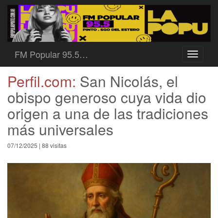
FM Popular 95.5…
Toggle
navigati
Perfil.com:
San Nicolás, el
obispo generoso cuya vida dio
origen a una de las tradiciones
más universales
07/12/2025 | 88 visitas