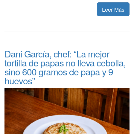
Leer Más
Dani García, chef: “La mejor
tortilla de papas no lleva cebolla,
sino 600 gramos de papa y 9
huevos”