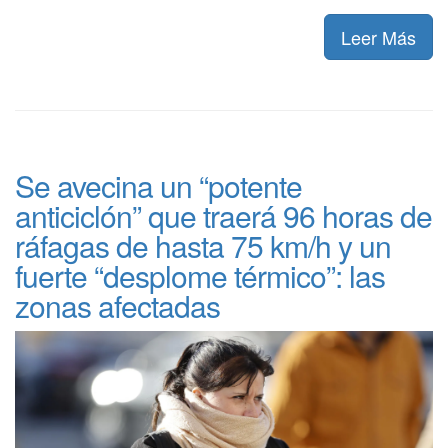
Leer Más
Se avecina un “potente
anticiclón” que traerá 96 horas de
ráfagas de hasta 75 km/h y un
fuerte “desplome térmico”: las
zonas afectadas