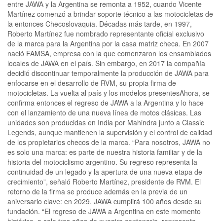
entre JAWA y la Argentina se remonta a 1952, cuando Vicente
Martínez comenzó a brindar soporte técnico a las motocicletas de
la entonces Checoslovaquia. Décadas más tarde, en 1997,
Roberto Martínez fue nombrado representante oficial exclusivo
de la marca para la Argentina por la casa matriz checa. En 2007
nació FAMSA, empresa con la que comenzaron los ensamblados
locales de JAWA en el país. Sin embargo, en 2017 la compañía
decidió discontinuar temporalmente la producción de JAWA para
enfocarse en el desarrollo de RVM, su propia firma de
motocicletas. La vuelta al país y los modelos presentesAhora, se
confirma entonces el regreso de JAWA a la Argentina y lo hace
con el lanzamiento de una nueva línea de motos clásicas. Las
unidades son producidas en India por Mahindra junto a Classic
Legends, aunque mantienen la supervisión y el control de calidad
de los propietarios checos de la marca. “Para nosotros, JAWA no
es solo una marca: es parte de nuestra historia familiar y de la
historia del motociclismo argentino. Su regreso representa la
continuidad de un legado y la apertura de una nueva etapa de
crecimiento”, señaló Roberto Martínez, presidente de RVM. El
retorno de la firma se produce además en la previa de un
aniversario clave: en 2029, JAWA cumplirá 100 años desde su
fundación. “El regreso de JAWA a Argentina en este momento
histórico, a solo tres años de nuestro centenario, representa