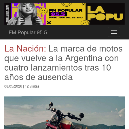
FM Popular 95.5…
Toggle
navigati
La Nación:
La marca de motos
que vuelve a la Argentina con
cuatro lanzamientos tras 10
años de ausencia
08/05/2026 | 42 visitas