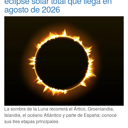
eclipse solar total que llega en
agosto de 2026
La sombra de la Luna recorrerá el Ártico, Groenlandia,
Islandia, el océano Atlántico y parte de España; conocé
sus tres etapas principales