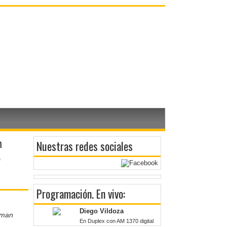
n
Nuestras redes sociales
o
Programación
. En vivo:
Diego Vildoza
uman
En Duplex con AM 1370 digital