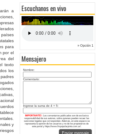
Escuchanos en vivo
zarán a
ciones,
mpresas
derados
a países
tatales
» Opción 1
nes para
 por el
Mensajero
rea del
l texto
dos los
Nombre:
 padres
Comentario:
logados
ciones,
ativas,
nacional
cuerdos
Ingrese la suma de 4 + 5:
ablece
IMPORTANTE!:
Los comentarios publicados son de exclusiva
ntales.
responsabilidad de sus autores, sobre quienes pueden recaer las
sanciones legales que correspondan. Además, en este espacio se
nales y
representa la opinión de los usuarios y no de los propietarios de
este portal y https://www.fmpopularpinto.com.ar/.
riesgos
Enviar mensaje