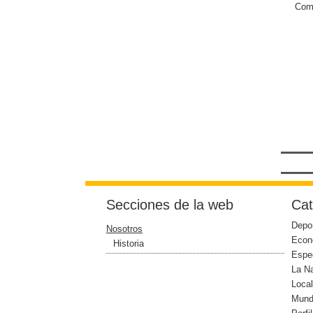
Come
Secciones de la web
Cat
Depo
Nosotros
Econ
Historia
Espe
La N
Loca
Mun