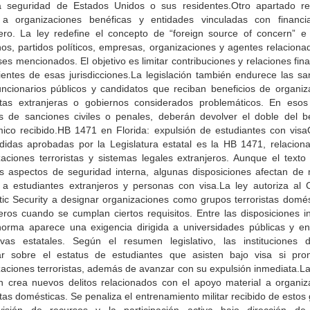
a seguridad de Estados Unidos o sus residentes.Otro apartado re
 a organizaciones benéficas y entidades vinculadas con financi
jero. La ley redefine el concepto de “foreign source of concern” e 
nos, partidos políticos, empresas, organizaciones y agentes relaciona
ses mencionados. El objetivo es limitar contribuciones y relaciones fin
ientes de esas jurisdicciones.La legislación también endurece las sa
uncionarios públicos y candidatos que reciban beneficios de organiz
istas extranjeras o gobiernos considerados problemáticos. En esos
 de sanciones civiles o penales, deberán devolver el doble del be
ico recibido.HB 1471 en Florida: expulsión de estudiantes con visa
didas aprobadas por la Legislatura estatal es la HB 1471, relacion
zaciones terroristas y sistemas legales extranjeros. Aunque el texto
tos aspectos de seguridad interna, algunas disposiciones afectan de
a a estudiantes extranjeros y personas con visa.La ley autoriza al C
ic Security a designar organizaciones como grupos terroristas domés
eros cuando se cumplan ciertos requisitos. Entre las disposiciones i
norma aparece una exigencia dirigida a universidades públicas y en
ivas estatales. Según el resumen legislativo, las instituciones 
ar sobre el estatus de estudiantes que asisten bajo visa si pr
zaciones terroristas, además de avanzar con su expulsión inmediata.L
n crea nuevos delitos relacionados con el apoyo material a organiz
stas domésticas. Se penaliza el entrenamiento militar recibido de estos