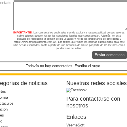
ntario:
IMPORTANTE!:
Los comentarios publicados son de exclusiva responsabilidad de sus autores,
sobre quienes pueden recaer las sanciones legales que correspondan. Además, en este
espacio se representa la opinión de los usuarios y no de los propietarios de este portal y
https://www.fmpopularpinto.com.ar/. Los textos que violen las normas establecidas para este
sitio serían eliminados, tanto a partir de una denuncia de abuso por parte de los lectores como
por decisión del editor.
Enviar comentario
Todavía no hay comentarios. Escriba el suyo.
egorías de noticias
Nuestras redes sociales
rtes
omía
Para contactarse con
ctáculos
nosotros
ación
les
Enlaces
do
VeemeSoft