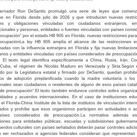
ernador Ron DeSantis promulgó una serie de leyes que comen
rse en Florida desde julio de 2026 y que introducen nuevas restric
les y obligaciones vinculadas con ciudadanos extranjeros, e
acionales y personas, entidades o fuentes vinculadas con países consi
ocupación” por el estado.HB 905 en Florida: nuevas restricciones par
ocupaciónLa ley HB 905 amplía el alcance de las restricciones es
nadas con la influencia extranjera en Florida y fija nuevas limitacio
anos y entidades vinculadas con países considerados de preocupación
. El texto legal identifica específicamente a China, Rusia, Irán, Co
 Cuba, el régimen de Nicolás Maduro en Venezuela y Siria.Según e
do por la Legislatura estatal y firmado por DeSantis, quedan prohibi
os de adopción preplanificada cuando la madre voluntaria o los
ionales sean ciudadanos o residentes de alguno de esos países cata
de preocupación”.El texto también endurece controles sobre organiza
sidades y acuerdos internacionales. En el caso de instituciones educ
 el Florida-China Institute de la lista de institutos de vinculación inter
zados y prohíbe que esos organismos participen en actividades o a
aíses considerados de preocupación.La normativa además est
cciones para entidades públicas, escuelas y subdivisiones gubername
uerdos culturales con países señalados deberán pasar controles adicio
n ser rechazados si agencias federales consideran que representan 