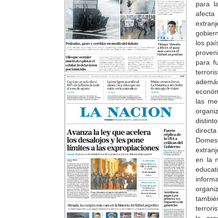
para l
afecta
extran
gobier
los paí
proven
para f
terror
además
económ
las me
organi
distin
direct
Domest
extranj
en la 
educat
inform
organi
tambié
terrori