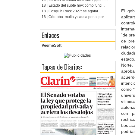
18 | Estado del subte hoy: cómo funci...
El gob
18 | Cosquín Rock 2027: se agotar...
aplica
16 | Córdoba: multa y causa penal por...
contro
intern
Enlaces
“de pre
de pre
VeemeSoft
relacio
ciudad
estado
Tapas de Diarios:
Norte,
aproba
acuerd
intenc
como “
univer
elimina
autori
con p
restri
Los ac
podría