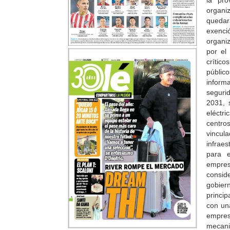
la pro
organi
quedar
exenció
organi
por el
crític
públic
informa
seguri
2031, 
eléctr
centro
vincul
infrae
para e
empres
consid
gobier
princip
con un
empres
mecani