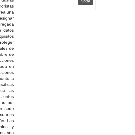
 dichas
Votar
oristas
rea una
designar
tregada
e datos
uisitos
roteger
rales de
ubre de
cciones
rada en
iciones
mente a
cíficas
que las
lientes
das por
on sede
usuarios
ón. Las
iales y
tes sea