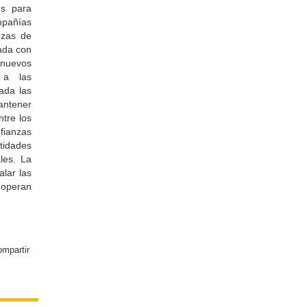
es para
mpañías
nzas de
lada con
a nuevos
a a las
ada las
antener
ntre los
fianzas
tidades
les. La
alar las
 operan