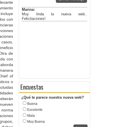
levante
amiento
Marina:
incluye
Muy linda la nueva web..
Felicitaciones!
dos con
ancieras
nciones
aciones
 casos,
neficio
Otra de
ada con
 aborda
 manera
hief of
ticos o
Encuestas
ncluidas
tidades
¿Qué te parece nuestra nueva web?
deberán
Buena
omueven
a norma
Excelente
aciones
Mala
 grupos,
Muy Buena