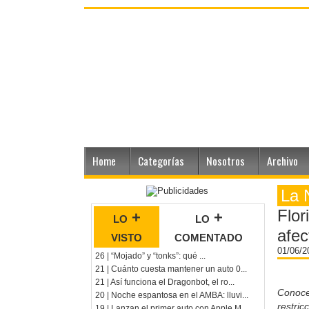
Home
Categorías
Nosotros
Archivo
La 
Flor
lo +
lo +
afec
visto
comentado
01/06/
26 | “Mojado” y “tonks”: qué ...
21 | Cuánto cuesta mantener un auto 0...
21 | Así funciona el Dragonbot, el ro...
Conoce
20 | Noche espantosa en el AMBA: lluvi...
restric
19 | Lanzan el primer auto con Apple M...