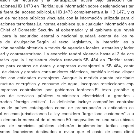
visión de recursos y la participación activa bajo dirección de
zaciones.HB 1473 en Florida: qué información sobre designaciones terr
á fuera del acceso públicoLa HB 1473 complementa a la HB 1471 y c
n de registros públicos vinculada con la información utilizada para 
zaciones terroristas.La norma establece que cualquier información en
 Chief of Domestic Security al gobernador y al gabinete que revel
os para la seguridad estatal o nacional quedará exenta de los req
os de divulgación.Según el texto legislativo, la intención es p
ción sensible obtenida a través de agencias locales, estatales y fede
dad y contraterrorismo. La exención tendrá vigencia hasta el 2 de oct
salvo que la Legislatura decida renovarla.SB 484 en Florida: restri
icas para centros de datos y empresas extranjerasLa SB 484, cent
s de datos y grandes consumidores eléctricos, también incluye dispos
adas con entidades extranjeras. Aunque la medida apunta principal
structura energética y consumo de agua, incorpora restricciones espe
mpresas controladas por gobiernos foráneos.El texto prohíbe 
as de servicios públicos suministren electricidad a grandes c
erados “foreign entities”. La definición incluye compañías controla
nos de países catalogados como de preocupación o entidades c
al en esas jurisdicciones.La ley considera “large load customers” a 
a demanda mensual de al menos 50 megavatios en una sola ubicaci
as de servicios públicos deberán implementar tarifas espec
smos financieros destinados a evitar que el costo de esos clien