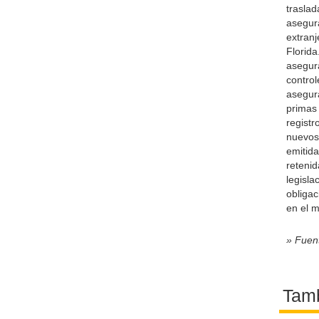
trasla
asegur
extran
Florida
asegura
contro
asegur
primas
registr
nuevos
emitid
reteni
legisla
obliga
en el m
» Fuen
Tamb