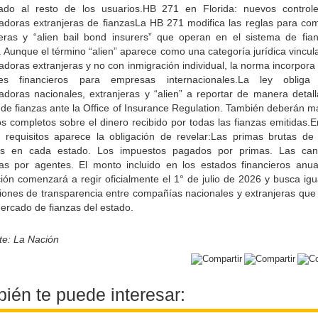
dado al resto de los usuarios.HB 271 en Florida: nuevos control
adoras extranjeras de fianzasLa HB 271 modifica las reglas para co
jeras y “alien bail bond insurers” que operan en el sistema de fia
. Aunque el término “alien” aparece como una categoría jurídica vincu
doras extranjeras y no con inmigración individual, la norma incorpor
les financieros para empresas internacionales.La ley oblig
adoras nacionales, extranjeras y “alien” a reportar de manera detall
 de fianzas ante la Office of Insurance Regulation. También deberán m
os completos sobre el dinero recibido por todas las fianzas emitidas.E
 requisitos aparece la obligación de revelar:Las primas brutas de 
as en cada estado. Los impuestos pagados por primas. Las can
das por agentes. El monto incluido en los estados financieros anua
ción comenzará a regir oficialmente el 1° de julio de 2026 y busca igu
ciones de transparencia entre compañías nacionales y extranjeras que
ercado de fianzas del estado.
te: La Nación
ién te puede interesar: