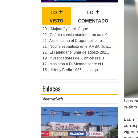
lo +
lo +
visto
comentado
29 | “Mojado” y “tonks”: qué ...
22 | Cuánto cuesta mantener un auto 0...
21 | Así funciona el Dragonbot, el ro...
21 | Noche espantosa en el AMBA: lluvi...
21 | El calendario lunar de agosto 202...
19 | Investigadores del Conicet realiz...
17 | Maslatón a Di Stefano sobre el t...
15 | Hitler y Berlín 1936: el día qu...
Enlaces
VeemeSoft
La cuar
cuánto 
Las ni
corres
vigent
que s