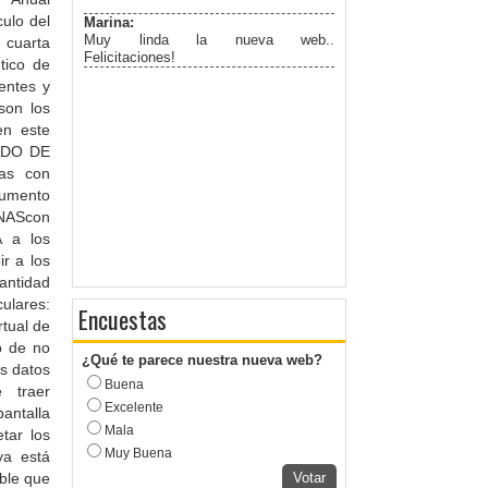
ulo del
Marina:
Muy linda la nueva web..
 cuarta
Felicitaciones!
tico de
entes y
son los
en este
DADO DE
das con
aumento
NAScon
A a los
r a los
cantidad
ulares:
Encuestas
tual de
o de no
¿Qué te parece nuestra nueva web?
os datos
Buena
 traer
Excelente
antalla
Mala
tar los
Muy Buena
ya está
ble que
Votar