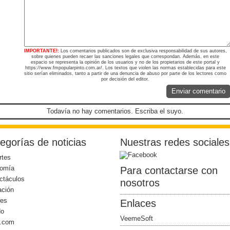
IMPORTANTE!:
Los comentarios publicados son de exclusiva responsabilidad de sus autores,
sobre quienes pueden recaer las sanciones legales que correspondan. Además, en este
espacio se representa la opinión de los usuarios y no de los propietarios de este portal y
https://www.fmpopularpinto.com.ar/. Los textos que violen las normas establecidas para este
sitio serían eliminados, tanto a partir de una denuncia de abuso por parte de los lectores como
por decisión del editor.
Enviar comentario
Todavía no hay comentarios. Escriba el suyo.
egorías de noticias
Nuestras redes sociales
rtes
omía
Para contactarse con
ctáculos
nosotros
ación
les
Enlaces
do
VeemeSoft
l.com