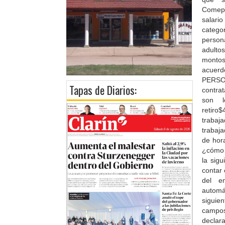
Comepl
salari
catego
person
adulto
montos
acuerd
PERSON
Tapas de Diarios:
contra
son l
retiro
trabaj
trabaja
de hor
¿cómo 
la sig
contar 
del e
automá
siguie
campos
declar