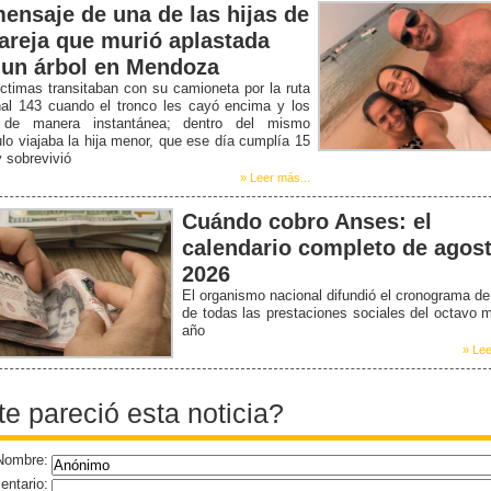
mensaje de una de las hijas de
pareja que murió aplastada
 un árbol en Mendoza
ctimas transitaban con su camioneta por la ruta
nal 143 cuando el tronco les cayó encima y los
de manera instantánea; dentro del mismo
lo viajaba la hija menor, que ese día cumplía 15
 sobrevivió
» Leer más...
Cuándo cobro Anses: el
calendario completo de agos
2026
El organismo nacional difundió el cronograma d
de todas las prestaciones sociales del octavo 
año
» Lee
te pareció esta noticia?
Nombre:
ntario: