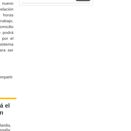
 nuevo
relación
e horas
rabajo,
omicilio
e podrá
 por el
sistema
ara ser
á el
en
landia,
spaña;