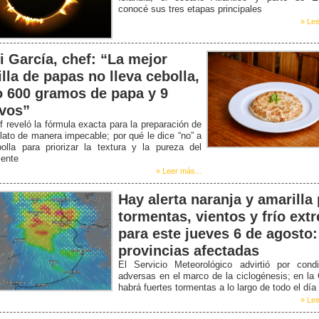
conocé sus tres etapas principales
» Lee
i García, chef: “La mejor
illa de papas no lleva cebolla,
o 600 gramos de papa y 9
vos”
f reveló la fórmula exacta para la preparación de
lato de manera impecable; por qué le dice “no” a
olla para priorizar la textura y la pureza del
iente
» Leer más...
Hay alerta naranja y amarilla
tormentas, vientos y frío ext
para este jueves 6 de agosto:
provincias afectadas
El Servicio Meteorológico advirtió por condi
adversas en el marco de la ciclogénesis; en la
habrá fuertes tormentas a lo largo de todo el día
» Lee