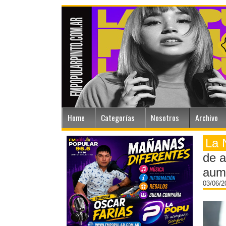
Home
Categorías
Nosotros
Archivo
La 
de a
aum
03/06/