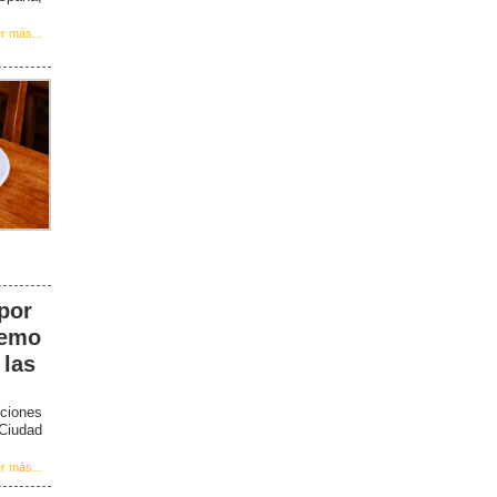
r más...
 por
remo
 las
ciones
 Ciudad
r más...