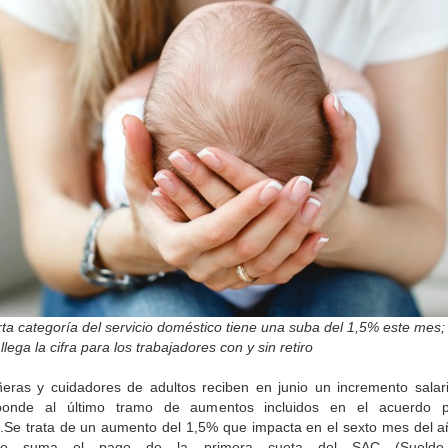
ta categoría del servicio doméstico tiene una suba del 1,5% este mes;
llega la cifra para los trabajadores con y sin retiro
ñeras y cuidadores de adultos reciben en junio un incremento salari
ponde al último tramo de aumentos incluidos en el acuerdo pa
e.Se trata de un aumento del 1,5% que impacta en el sexto mes del añ
e suma el pago de la primera cuota del SAC (Sueldo