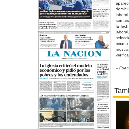
apare
domicil
labora
semana
la fech
labora
selecc
mismo 
mostra
verific
» Fuen
Tamb