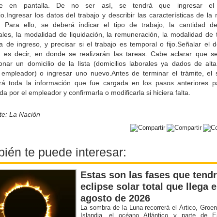
ce en pantalla. De no ser así, se tendrá que ingresar el
io.Ingresar los datos del trabajo y describir las características de la 
l. Para ello, se deberá indicar el tipo de trabajo, la cantidad d
les, la modalidad de liquidación, la remuneración, la modalidad de t
a de ingreso, y precisar si el trabajo es temporal o fijo.Señalar el d
l, es decir, en donde se realizarán las tareas. Cabe aclarar que s
ionar un domicilio de la lista (domicilios laborales ya dados de alta
empleador) o ingresar uno nuevo.Antes de terminar el trámite, el 
rá toda la información que fue cargada en los pasos anteriores p
ada por el empleador y confirmarla o modificarla si hiciera falta.
te: La Nación
ién te puede interesar:
Estas son las fases que tendr
eclipse solar total que llega 
agosto de 2026
La sombra de la Luna recorrerá el Ártico, Groen
Islandia, el océano Atlántico y parte de E