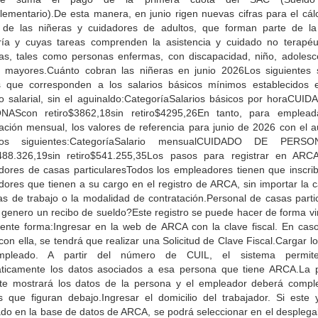
ementario).De esta manera, en junio rigen nuevas cifras para el cálc
o de las niñeras y cuidadores de adultos, que forman parte de la
ría y cuyas tareas comprenden la asistencia y cuidado no terapéu
as, tales como personas enfermas, con discapacidad, niño, adolesc
s mayores.Cuánto cobran las niñeras en junio 2026Los siguientes 
 que corresponden a los salarios básicos mínimos establecidos 
o salarial, sin el aguinaldo:CategoríaSalarios básicos por horaCUI
AScon retiro$3862,18sin retiro$4295,26En tanto, para emplea
tación mensual, los valores de referencia para junio de 2026 con el 
os siguientes:CategoríaSalario mensualCUIDADO DE PERSO
$488.326,19sin retiro$541.255,35Los pasos para registrar en ARC
adores de casas particularesTodos los empleadores tienen que inscribi
dores que tienen a su cargo en el registro de ARCA, sin importar la 
as de trabajo o la modalidad de contratación.Personal de casas partic
genero un recibo de sueldo?Este registro se puede hacer de forma vir
uiente forma:Ingresar en la web de ARCA con la clave fiscal. En cas
con ella, se tendrá que realizar una Solicitud de Clave Fiscal.Cargar l
mpleado. A partir del número de CUIL, el sistema permite
ticamente los datos asociados a esa persona que tiene ARCA.La p
nte mostrará los datos de la persona y el empleador deberá comple
 que figuran debajo.Ingresar el domicilio del trabajador. Si este 
ado en la base de datos de ARCA, se podrá seleccionar en el desplega