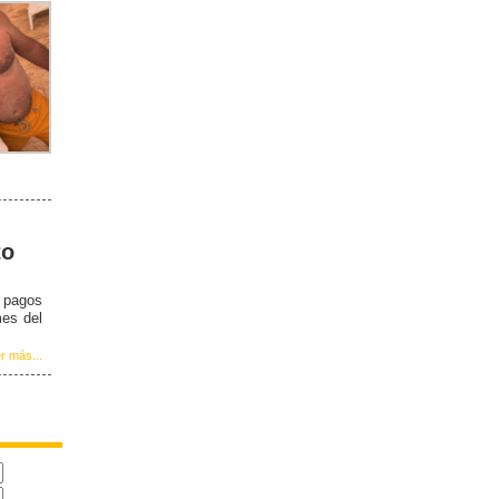
to
e pagos
mes del
r más...