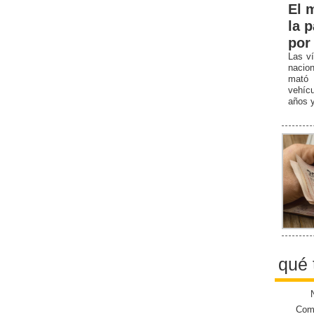
El 
la 
por
Las ví
nacio
mató 
vehícu
años y
qué 
Come