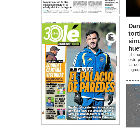
Dan
tort
sin
hue
El che
este p
la ceb
ingred