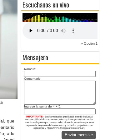
Escuchanos en vivo
» Opción 1
Mensajero
Nombre:
Comentario:
 a
Ingrese la suma de 4 + 5:
IMPORTANTE!:
Los comentarios publicados son de exclusiva
responsabilidad de sus autores, sobre quienes pueden recaer las
al, que
sanciones legales que correspondan. Además, en este espacio se
representa la opinión de los usuarios y no de los propietarios de
ritario
este portal y https://www.fmpopularpinto.com.ar/.
o, a lo
Enviar mensaje
 Anual